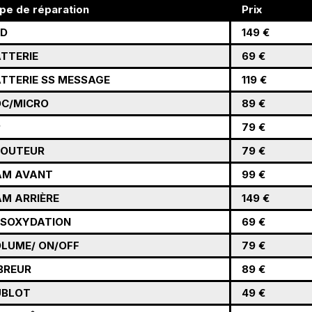
pe de réparation
Prix
CD
149 €
TTERIE
69 €
TTERIE SS MESSAGE
119 €
C/MICRO
89 €
P
79 €
COUTEUR
79 €
AM AVANT
99 €
M ARRIÈRE
149 €
SOXYDATION
69 €
LUME/ ON/OFF
79 €
BREUR
89 €
UBLOT
49 €