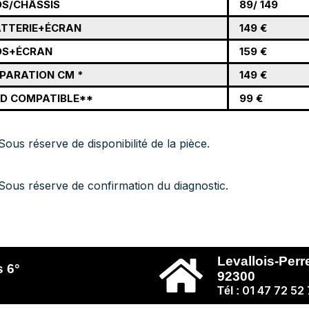
S/CHÂSSIS
89/ 149
TTERIE+ÉCRAN
149 €
OS+ÉCRAN
159 €
PARATION CM *
149 €
D COMPATIBLE**
99 €
Sous réserve de disponibilité de la pièce.
Sous réserve de confirmation du diagnostic.
Levallois-Perr
s 6°
92300
01 47 72 52
Tél :