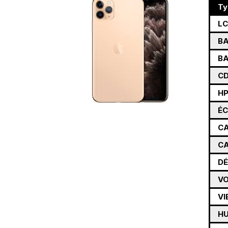
Ty
L
BA
BA
CD
H
É
C
CA
DÉ
VO
VI
H