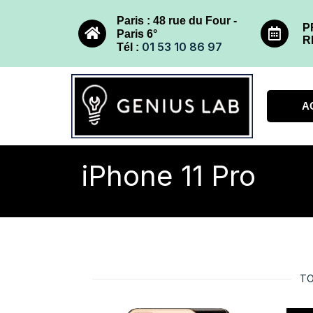
Paris : 48 rue du Four -
P
Paris 6°
R
01 53 10 86 97
Tél :
A
iPhone 11 Pro
TO