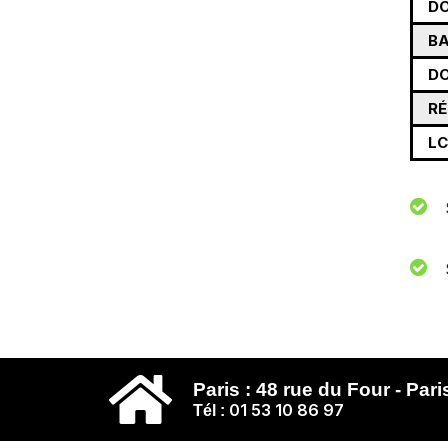
DO
BA
D
RÉ
LC
Paris : 48 rue du Four - Pari
01 53 10 86 97
Tél :