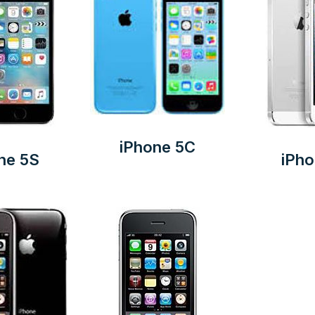
iPhone 5C
ne 5S
iPho