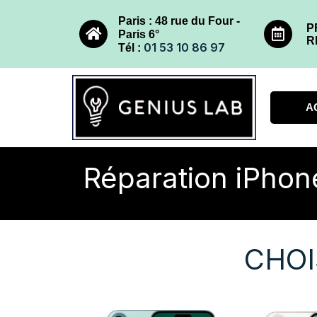
Paris : 48 rue du Four -
P
Paris 6°
R
01 53 10 86 97
Tél :
A
Réparation iPhon
CHOI