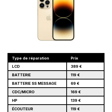
Type de réparation
Prix
LCD
389 €
BATTERIE
119 €
BATTERIE SS MESSAGE
69 €
CDC/MICRO
169 €
HP
139 €
ÉCOUTEUR
119 €