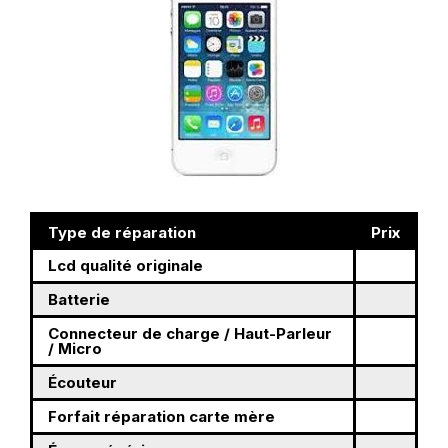
Type de réparation
Prix
Lcd qualité originale
Batterie
Connecteur de charge / Haut-Parleur
/ Micro
Écouteur
Forfait réparation carte mère